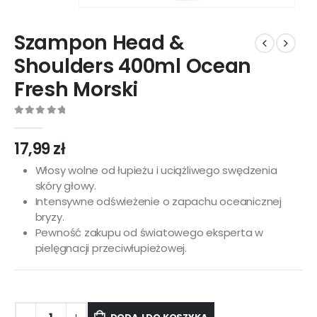
Szampon Head &
Shoulders 400ml Ocean
Fresh Morski
0
out of 5
17,99
zł
Włosy wolne od łupieżu i uciążliwego swędzenia
skóry głowy.
Intensywne odświeżenie o zapachu oceanicznej
bryzy.
Pewność zakupu od światowego eksperta w
pielęgnacji przeciwłupieżowej.