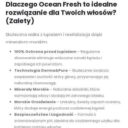
Dlaczego Ocean Fresh to idealne
rozwiązanie dla Twoich włosów?
(Zalety)
Skuteczna walka z łupieżem i rewitalizacja dzięki
minerałom morskim:
100% Ochrona przed Łupieżem
– Regularne
stosowanie eliminuje widoczne oznaki łupieżu i
zapobiega ich powrotom.
Technologia Derma&Pure
– Skutecznie zwalcza
swędzenie i suchość skóry głowy, przywracając jej
naturalną równowagę.
Minerały Morskie
– Naturalne składniki, które
wzmacniają włosy i dodają im zdrowego blasku.
Morskie Orzeźwienie
– Unikalny, świeży zapach oceanu,
który dodaje energii podczas codziennej kąpieli.
Bezpieczeństwo i Łagodność
– Formuła o
zrównoważonym pH, idealna do codziennego użytku dla
każdego rodzaju włosów.