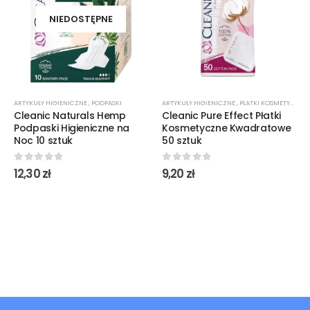
NIEDOSTĘPNE
ARTYKUŁY HIGIENICZNE
,
PODPASKI
ARTYKUŁY HIGIENICZNE
,
PŁATKI KOSMETYCZNE
Cleanic Naturals Hemp
Cleanic Pure Effect Płatki
Podpaski Higieniczne na
Kosmetyczne Kwadratowe
Noc 10 sztuk
50 sztuk
0
out of 5
0
out of 5
12,30
zł
9,20
zł