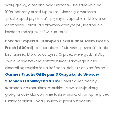
skórę głowy, a technologia Derma&Pure zapewnia do
100% ochrony przed łupieżem. Ciesz się czystością
„prosto spod prysznica” i pięknym zapachem, który trwa
godzinami. Formuła o zrównoważonym pH, idealna dla
każdego rodzaju włosów. Kup teraz!
Porada Eksperta:
Szampon Head & Shoulders Ocean
Fresh (400ml)
to oceaniczna świeżość i pewność siebie
bez łupieżu, która towarzyszy Ci przez wiele godzin! Aby
Twoje włosy zyskały jeszcze więcej zdrowego blasku i
aksamitną miękkość na końcach, dobierz do zamówienia
Garnier Fructis Oil Repair 3 Odżywka do Włosów
Suchych i Łamliwych 200 ml
. Stwórz duet idealny:
szampon z minerałami morskimi zrewitalizuje skórę
głowy, a odżywka domknie łuski włosów, chroniąc je przed
uszkodzeniami. Poczuj świeżość prosto z oceanu!