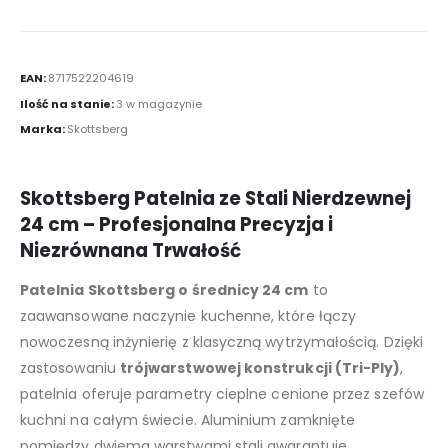
EAN:
8717522204619
Ilość na stanie:
3 w magazynie
Marka:
Skottsberg
Skottsberg Patelnia ze Stali Nierdzewnej
24 cm – Profesjonalna Precyzja i
Niezrównana Trwałość
Patelnia Skottsberg o średnicy 24 cm
to
zaawansowane naczynie kuchenne, które łączy
nowoczesną inżynierię z klasyczną wytrzymałością. Dzięki
zastosowaniu
trójwarstwowej konstrukcji (Tri-Ply)
,
patelnia oferuje parametry cieplne cenione przez szefów
kuchni na całym świecie. Aluminium zamknięte
pomiędzy dwiema warstwami stali gwarantuje