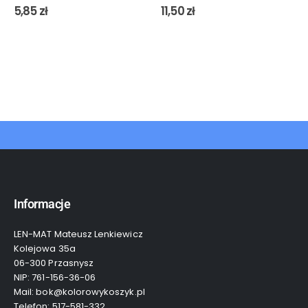
0
out of 5
0
out of 5
5,85
zł
11,50
zł
Informacje
LEN-MAT Mateusz Lenkiewicz
Kolejowa 35a
06-300 Przasnysz
NIP: 761-156-36-06
Mail: bok@kolorowykoszyk.pl
Telefon: 517-581-332