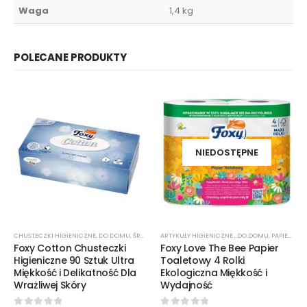
Waga
1,4 kg
POLECANE PRODUKTY
NIEDOSTĘPNE
CHUSTECZKI HIGIENICZNE
,
DO DOMU
,
ŚRODKI CZYSTOŚCI
ARTYKUŁY HIGIENICZNE
,
DO DOMU
,
PAPIER TOALETOWY
Foxy Cotton Chusteczki
Foxy Love The Bee Papier
Higieniczne 90 Sztuk Ultra
Toaletowy 4 Rolki
Miękkość i Delikatność Dla
Ekologiczna Miękkość i
Wrażliwej Skóry
Wydajność