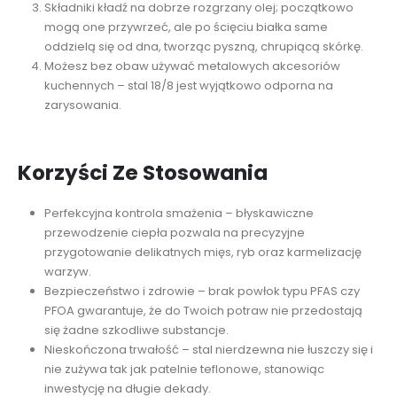
Składniki kładź na dobrze rozgrzany olej; początkowo
mogą one przywrzeć, ale po ścięciu białka same
oddzielą się od dna, tworząc pyszną, chrupiącą skórkę.
Możesz bez obaw używać metalowych akcesoriów
kuchennych – stal 18/8 jest wyjątkowo odporna na
zarysowania.
Korzyści Ze Stosowania
Perfekcyjna kontrola smażenia – błyskawiczne
przewodzenie ciepła pozwala na precyzyjne
przygotowanie delikatnych mięs, ryb oraz karmelizację
warzyw.
Bezpieczeństwo i zdrowie – brak powłok typu PFAS czy
PFOA gwarantuje, że do Twoich potraw nie przedostają
się żadne szkodliwe substancje.
Nieskończona trwałość – stal nierdzewna nie łuszczy się i
nie zużywa tak jak patelnie teflonowe, stanowiąc
inwestycję na długie dekady.