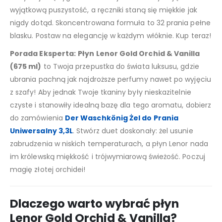
wyjątkową puszystość, a ręczniki staną się miękkie jak
nigdy dotąd. Skoncentrowana formuła to 32 prania pełne
blasku. Postaw na elegancję w każdym włóknie. Kup teraz!
Porada Eksperta:
Płyn Lenor Gold Orchid & Vanilla
(675 ml)
to Twoja przepustka do świata luksusu, gdzie
ubrania pachną jak najdroższe perfumy nawet po wyjęciu
z szafy! Aby jednak Twoje tkaniny były nieskazitelnie
czyste i stanowiły idealną bazę dla tego aromatu, dobierz
do zamówienia
Der Waschkönig Żel do Prania
Uniwersalny 3,3L
. Stwórz duet doskonały: żel usunie
zabrudzenia w niskich temperaturach, a płyn Lenor nada
im królewską miękkość i trójwymiarową świeżość. Poczuj
magię złotej orchidei!
Dlaczego warto wybrać płyn
Lenor Gold Orchid & Vanilla?