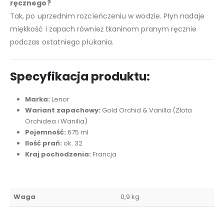
ręcznego?
Tak, po uprzednim rozcieńczeniu w wodzie. Płyn nadaje
miękkość i zapach również tkaninom pranym ręcznie
podczas ostatniego płukania.
Specyfikacja produktu:
Marka:
Lenor
Wariant zapachowy:
Gold Orchid & Vanilla (Złota
Orchidea i Wanilia)
Pojemność:
675 ml
Ilość prań:
ok. 32
Kraj pochodzenia:
Francja
Waga
0,9 kg