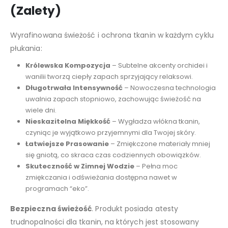
(Zalety)
Wyrafinowana świeżość i ochrona tkanin w każdym cyklu
płukania:
Królewska Kompozycja
– Subtelne akcenty orchidei i
wanilii tworzą ciepły zapach sprzyjający relaksowi.
Długotrwała Intensywność
– Nowoczesna technologia
uwalnia zapach stopniowo, zachowując świeżość na
wiele dni.
Nieskazitelna Miękkość
– Wygładza włókna tkanin,
czyniąc je wyjątkowo przyjemnymi dla Twojej skóry.
Łatwiejsze Prasowanie
– Zmiękczone materiały mniej
się gniotą, co skraca czas codziennych obowiązków.
Skuteczność w Zimnej Wodzie
– Pełna moc
zmiękczania i odświeżania dostępna nawet w
programach “eko”.
Bezpieczna świeżość
. Produkt posiada atesty
trudnopalności dla tkanin, na których jest stosowany