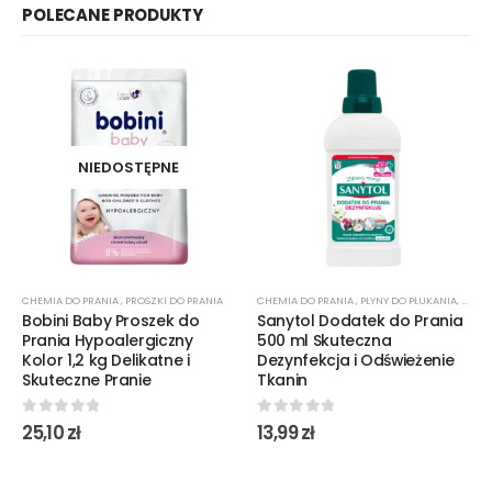
POLECANE PRODUKTY
NIEDOSTĘPNE
CHEMIA DO PRANIA
,
PROSZKI DO PRANIA
CHEMIA DO PRANIA
,
PŁYNY DO PŁUKANIA
,
ŚRODK
Bobini Baby Proszek do
Sanytol Dodatek do Prania
Prania Hypoalergiczny
500 ml Skuteczna
Kolor 1,2 kg Delikatne i
Dezynfekcja i Odświeżenie
Skuteczne Pranie
Tkanin
0
out of 5
0
out of 5
25,10
zł
13,99
zł