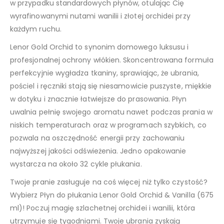
w przypadku standardowych płynów, otulając Cię
wyrafinowanymi nutami wanilii i złotej orchidei przy
każdym ruchu.
Lenor Gold Orchid to synonim domowego luksusu i
profesjonalnej ochrony włókien. Skoncentrowana formuła
perfekcyjnie wygładza tkaniny, sprawiając, że ubrania,
pościel i ręczniki stają się niesamowicie puszyste, miękkie
w dotyku i znacznie łatwiejsze do prasowania. Płyn
uwalnia pełnię swojego aromatu nawet podczas prania w
niskich temperaturach oraz w programach szybkich, co
pozwala na oszczędność energii przy zachowaniu
najwyższej jakości odświeżenia. Jedno opakowanie
wystarcza na około 32 cykle płukania.
Twoje pranie zasługuje na coś więcej niż tylko czystość?
Wybierz Płyn do płukania Lenor Gold Orchid & Vanilla (675
ml)! Poczuj magię szlachetnej orchidei i wanilii, która
utrzymuje się tygodniami. Twoje ubrania zyskają