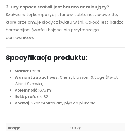
3. Czy zapach szałwii jest bardzo dominujący?
Szałwia w tej kompozycji stanowi subtelne, ziołowe tło,
które przełamuje słodycz kwiatu wiśni. Całość jest bardzo
harmonijna, świeża i kojąca, nie przytłaczając
domowników.
Specyfikacja produktu:
Marka:
Lenor
Wariant zapachowy:
Cherry Blossom & Sage (Kwiat
Wiśni i Szałwia)
Pojemność:
675 ml
Ilość prań:
ok. 32
Rodzaj:
Skoncentrowany płyn do płukania
Waga
0,9 kg