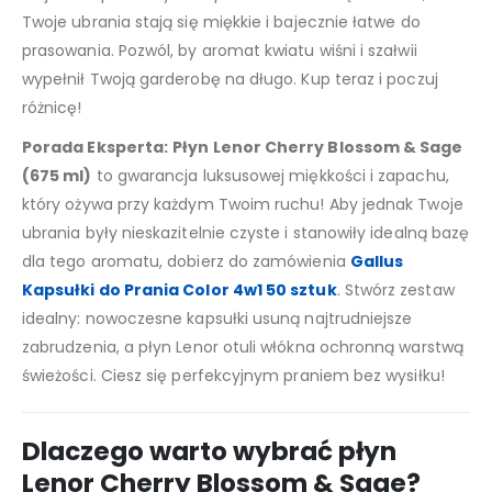
Twoje ubrania stają się miękkie i bajecznie łatwe do
prasowania. Pozwól, by aromat kwiatu wiśni i szałwii
wypełnił Twoją garderobę na długo. Kup teraz i poczuj
różnicę!
Porada Eksperta:
Płyn Lenor Cherry Blossom & Sage
(675 ml)
to gwarancja luksusowej miękkości i zapachu,
który ożywa przy każdym Twoim ruchu! Aby jednak Twoje
ubrania były nieskazitelnie czyste i stanowiły idealną bazę
dla tego aromatu, dobierz do zamówienia
Gallus
Kapsułki do Prania Color 4w1 50 sztuk
. Stwórz zestaw
idealny: nowoczesne kapsułki usuną najtrudniejsze
zabrudzenia, a płyn Lenor otuli włókna ochronną warstwą
świeżości. Ciesz się perfekcyjnym praniem bez wysiłku!
Dlaczego warto wybrać płyn
Lenor Cherry Blossom & Sage?