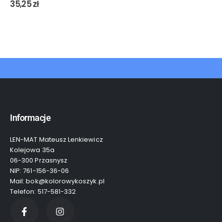
0
out of 5
35,25
zł
Informacje
LEN-MAT Mateusz Lenkiewicz
Kolejowa 35a
06-300 Przasnysz
NIP: 761-156-36-06
Mail: bok@kolorowykoszyk.pl
Telefon: 517-581-332