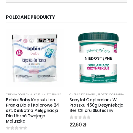
POLECANE PRODUKTY
NIEDOSTĘPNE
CHEMIA DO PRANIA
,
KAPSUŁKI DO PRANIA
CHEMIA DO PRANIA
,
PROSZKI DO PRANIA
,
ŻELE 
Bobini Baby Kapsułki do
Sanytol Odplamiacz W
Prania Białe i Kolorowe 24
Proszku 450g Dezynfekcja
szt. Delikatna Pielęgnacja
Bez Chloru Skuteczny
Dla Ubrań Twojego
Maluszka
0
out of 5
22,60
zł