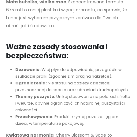
Mała butelka, wielka moc
. Skoncentrowana formuła
675 ml to mniej plastiku i więcej aromatu, co sprawia, że
Lenor jest wyborem przyjaznym zarówno dla Twoich
ubrań, jak i środowiska.
Ważne zasady stosowania i
bezpieczeństwa:
Dozowanie:
Wlej płyn do odpowiedniej przegródki w
szufladzie pralki (zgodnie z miarką na nakrętce).
Ograniczenia:
Nie stosuj na odzieży dziecięcej
przeznaczonej do spania oraz ubraniach trudnopalnych.
Tkaniny puszyste:
Unikaj stosowania na polarach, frotte
i welurze, aby nie ograniczyć ich naturalnej puszystości i
chłonności.
Przechowywanie:
Produkt trzymaj poza zasięgiem
dzieci, w temperaturze pokojowej.
Kwiatowa harmonia
. Cherry Blossom & Sage to