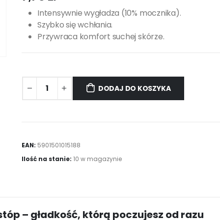
Intensywnie wygładza (10% mocznika).
Szybko się wchłania.
Przywraca komfort suchej skórze.
DODAJ DO KOSZYKA
EAN:
5901501015188
Ilość na stanie:
10 w magazynie
tóp – gładkość, którą poczujesz od razu