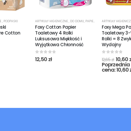
NE
,
PODPASKI
ARTYKUŁY HIGIENICZNE
,
DO DOMU
,
PAPIER TOALETOWY
ARTYKUŁY HIGIENIC
ski
Foxy Cotton Papier
Foxy Mega Pa
re Cotton
Toaletowy 4 Rolki
Toaletowy 3
Luksusowa Miękkość i
Rolki = 8 Zwy
Wyjątkowa Chłonność
Wydajny
0
out of 5
0
out of 5
12,50
zł
10,60
z
12,65
zł
Poprzednia 
cena:
10,60