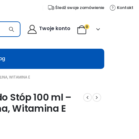
Śledź swoje zamówienie
Kontakt
0
Twoje konto
log
INA, WITAMINA E
o Stóp 100 ml –
na, Witamina E