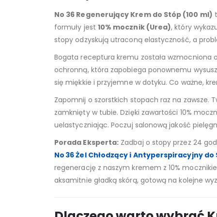
No 36 Regenerujący Krem do Stóp (100 ml)
t
formuły jest
10% mocznik (Urea)
, który wykaz
stopy odzyskują utraconą elastyczność, a probl
Bogata receptura kremu została wzmocniona 
ochronną, która zapobiega ponownemu wysusza
się miękkie i przyjemne w dotyku. Co ważne, kre
Zapomnij o szorstkich stopach raz na zawsze. 
zamknięty w tubie. Dzięki zawartości 10% moczn
uelastyczniając. Poczuj salonową jakość pielęgna
Porada Eksperta:
Zadbaj o stopy przez 24 god
No 36 Żel Chłodzący i Antyperspiracyjny do 
regenerację z naszym kremem z 10% mocznikiem. 
aksamitnie gładką skórą, gotową na kolejne wy
Dlaczego warto wybrać K