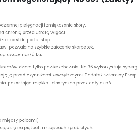
ziennej pielęgnacji i zmiękczania skóry.
na chronią przed utratą wilgoci.
a szorstkie partie stóp.
sy” pozwala na szybkie założenie skarpetek.
naprawcze naskórka.
e kremów działa tylko powierzchownie. No 36 wykorzystuje synergię
niają ją przed czynnikami zewnętrznymi. Dodatek witaminy E wsp
rcia, pozostając miękka i elastyczna przez cały dzień.
ie między palcami).
iając się na piętach i miejscach zgrubiałych.