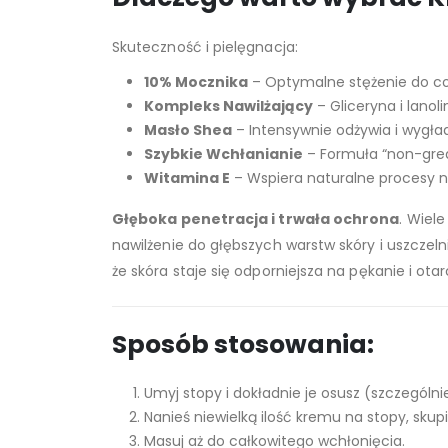
Skuteczność i pielęgnacja:
10% Mocznika
– Optymalne stężenie do cod
Kompleks Nawilżający
– Gliceryna i lanoli
Masło Shea
– Intensywnie odżywia i wygładz
Szybkie Wchłanianie
– Formuła “non-grea
Witamina E
– Wspiera naturalne procesy 
Głęboka penetracja i trwała ochrona
. Wiel
nawilżenie do głębszych warstw skóry i uszczel
że skóra staje się odporniejsza na pękanie i ota
Sposób stosowania:
Umyj stopy i dokładnie je osusz (szczególn
Nanieś niewielką ilość kremu na stopy, skup
Masuj aż do całkowitego wchłonięcia.