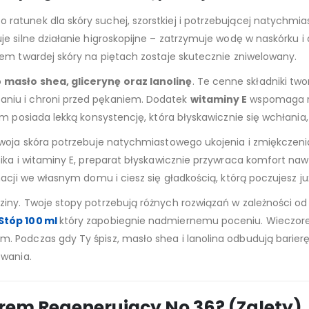
o ratunek dla skóry suchej, szorstkiej i potrzebującej natychm
uje silne działanie higroskopijne – zatrzymuje wodę w naskórku 
em twardej skóry na piętach zostaje skutecznie zniwelowany.
o
masło shea, glicerynę oraz lanolinę
. Te cenne składniki two
niu i chroni przed pękaniem. Dodatek
witaminy E
wspomaga reg
m posiada lekką konsystencję, która błyskawicznie się wchłania,
Twoja skóra potrzebuje natychmiastowego ukojenia i zmiękczen
ika i witaminy E, preparat błyskawicznie przywraca komfort nawe
cji we własnym domu i ciesz się gładkością, którą poczujesz już 
ziny. Twoje stopy potrzebują różnych rozwiązań w zależności od
Stóp 100 ml
który zapobiegnie nadmiernemu poceniu. Wieczore
Podczas gdy Ty śpisz, masło shea i lanolina odbudują barierę 
zwania.
rem Regenerujący No 36? (Zalety)