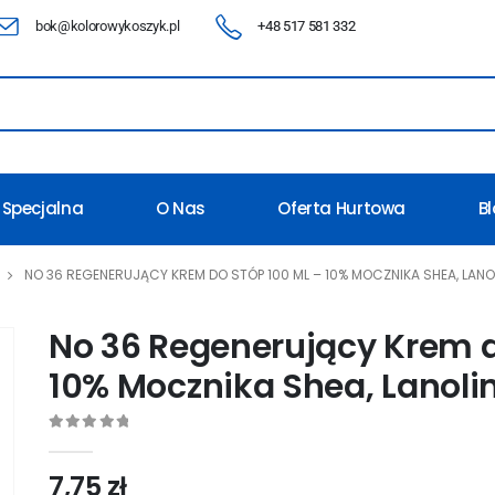
bok@kolorowykoszyk.pl
+48 517 581 332
 Specjalna
O Nas
Oferta Hurtowa
B
NO 36 REGENERUJĄCY KREM DO STÓP 100 ML – 10% MOCZNIKA SHEA, LANOL
No 36 Regenerujący Krem d
10% Mocznika Shea, Lanoli
0
out of 5
7,75
zł