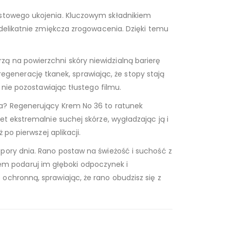
iastowego ukojenia. Kluczowym składnikiem
i delikatnie zmiękcza zrogowacenia. Dzięki temu
rzą na powierzchni skóry niewidzialną barierę
enerację tkanek, sprawiając, że stopy stają
 nie pozostawiając tłustego filmu.
ia? Regenerujący Krem No 36 to ratunek
t ekstremalnie suchej skórze, wygładzając ją i
po pierwszej aplikacji.
 pory dnia. Rano postaw na świeżość i suchość z
m podaruj im głęboki odpoczynek i
ochronną, sprawiając, że rano obudzisz się z