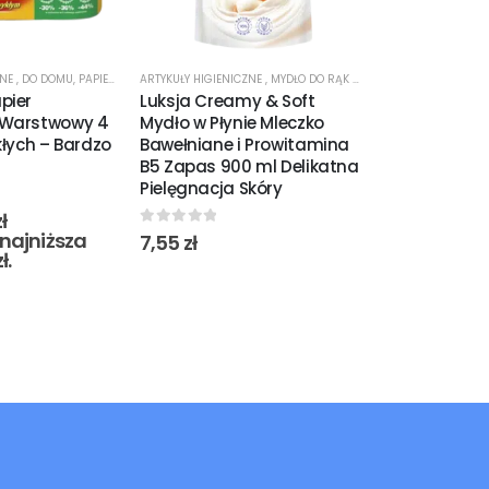
ZNE
,
DO DOMU
,
PAPIER TOALETOWY
ARTYKUŁY HIGIENICZNE
,
PROMOCJE
,
MYDŁO DO RĄK W PŁYNIE
ARTYKUŁY HIGIENI
pier
Luksja Creamy & Soft
Luksja Crea
-Warstwowy 4
Mydło w Płynie Mleczko
Mydło w Płyn
kłych – Bardzo
Bawełniane i Prowitamina
Len i Mlecz
B5 Zapas 900 ml Delikatna
900 ml Natu
Pielęgnacja Skóry
Pielęgnacja 
ł
najniższa
0
out of 5
0
out of 5
7,55
zł
7,55
zł
zł
.