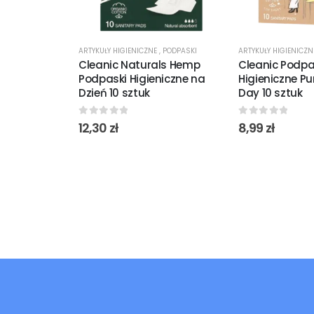
ARTYKUŁY HIGIENICZNE
,
PODPASKI
ARTYKUŁY HIGIENICZ
Cleanic Naturals Hemp
Cleanic Podpa
Podpaski Higieniczne na
Higieniczne Pu
Dzień 10 sztuk
Day 10 sztuk
0
out of 5
0
out of 5
12,30
zł
8,99
zł