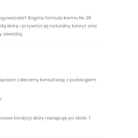
 zrogowaciała? Bogata formuła kremu No 36
 skórę i przywróci jej naturalny koloryt oraz
my zawodzą.
ęknięciach zalecamy konsultację z podologiem.
h.
oprawa kondycji skóry następuje po około 7