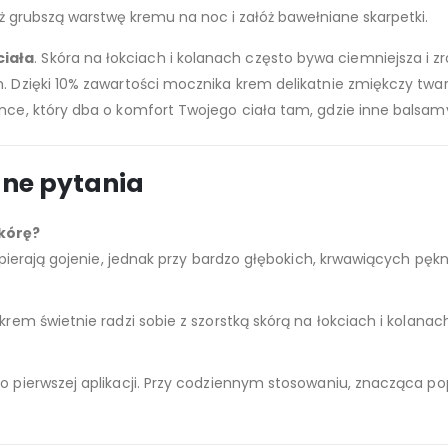
 grubszą warstwę kremu na noc i załóż bawełniane skarpetki.
ciała
. Skóra na łokciach i kolanach często bywa ciemniejsza i
. Dzięki 10% zawartości mocznika krem delikatnie zmiękczy twardą
ence, który dba o komfort Twojego ciała tam, gdzie inne balsa
ane pytania
kórę?
 wspierają gojenie, jednak przy bardzo głębokich, krwawiących p
krem świetnie radzi sobie z szorstką skórą na łokciach i kolanac
po pierwszej aplikacji. Przy codziennym stosowaniu, znacząca p