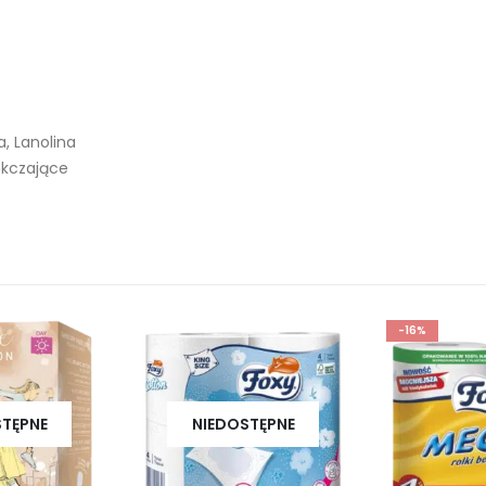
, Lanolina
ękczające
-16%
STĘPNE
NIEDOSTĘPNE