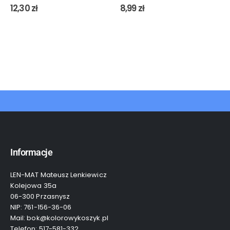
0
out of 5
0
out of 5
12,30
zł
8,99
zł
Informacje
LEN-MAT Mateusz Lenkiewicz
Kolejowa 35a
06-300 Przasnysz
NIP: 761-156-36-06
Mail: bok@kolorowykoszyk.pl
Telefon: 517-581-332