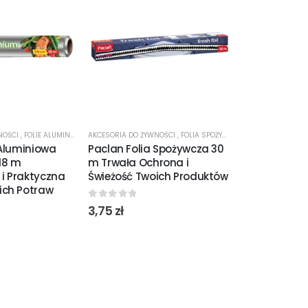
NOŚCI
,
FOLIE ALUMINIOWE
AKCESORIA DO ŻYWNOŚCI
,
FOLIA SPOŻYWCZA
AKCESORIA DO Ż
 Aluminiowa
Paclan Folia Spożywcza 30
Paclan Ręka
18 m
m Trwała Ochrona i
z Żaroodpor
i Praktyczna
Świeżość Twoich Produktów
m Proste i C
ich Potraw
Bez Tłuszcz
0
out of 5
3,75
zł
0
out of 5
3,90
zł