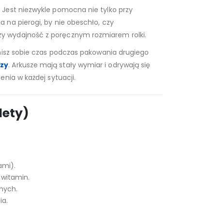
 Jest niezwykle pomocna nie tylko przy
 na pierogi, by nie obeschło, czy
y wydajność z poręcznym rozmiarem rolki.
enisz sobie czas podczas pakowania drugiego
szy
. Arkusze mają stały wymiar i odrywają się
nia w każdej sytuacji.
lety)
ami).
 witamin.
hych.
ia.