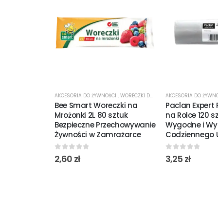
AKCESORIA DO ŻYWNOŚCI
,
WORECZKI DO MROŻENIA
AKCESORIA DO ŻYWN
Bee Smart Woreczki na
Paclan Expert
Mrożonki 2L 80 sztuk
na Rolce 120 s
Bezpieczne Przechowywanie
Wygodne i Wy
Żywności w Zamrażarce
Codziennego 
0
out of 5
0
out of 5
2,60
zł
3,25
zł