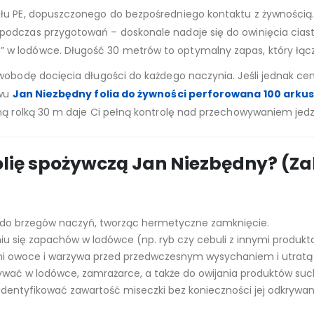
łu PE, dopuszczonego do bezpośredniego kontaktu z żywnością.
odczas przygotowań – doskonale nadaje się do owinięcia ciasta
w lodówce. Długość 30 metrów to optymalny zapas, który łącz
 swobodę docięcia długości do każdego naczynia. Jeśli jednak c
awu
Jan Niezbędny folia do żywności perforowana 100 arku
ną rolką 30 m daje Ci pełną kontrolę nad przechowywaniem jedze
lię spożywczą Jan Niezbędny? (Za
ię” do brzegów naczyń, tworząc hermetyczne zamknięcie.
u się zapachów w lodówce (np. ryb czy cebuli z innymi produkt
ni owoce i warzywa przed przedwczesnym wysychaniem i utratą
ywać w lodówce, zamrażarce, a także do owijania produktów suc
identyfikować zawartość miseczki bez konieczności jej odkrywan