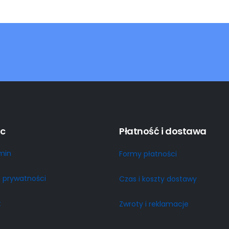
c
Płatność i dostawa
min
Formy płatności
a prywatności
Czas i koszty dostawy
t
Zwroty i reklamacje