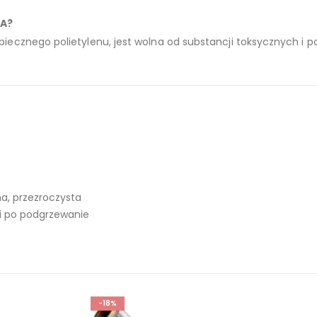
PA?
piecznego polietylenu, jest wolna od substancji toksycznych i 
a, przezroczysta
i po podgrzewanie
-18%