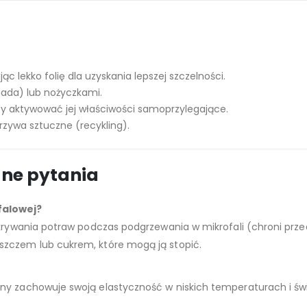
ąc lekko folię dla uzyskania lepszej szczelności.
siada) lub nożyczkami.
 aby aktywować jej właściwości samoprzylegające.
rzywa sztuczne (recykling).
ane pytania
falowej?
ykrywania potraw podczas podgrzewania w mikrofali (chroni przed
szczem lub cukrem, które mogą ją stopić.
y zachowuje swoją elastyczność w niskich temperaturach i świe