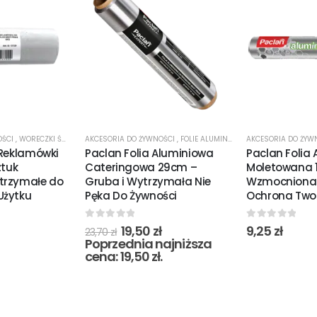
OŚCI
,
WORECZKI ŚNIADANIOWE
AKCESORIA DO ŻYWNOŚCI
,
FOLIE ALUMINIOWE
,
AKCESORIA DO ŻYW
PROMOCJE
 Reklamówki
Paclan Folia Aluminiowa
Paclan Folia
ztuk
Cateringowa 29cm –
Moletowana 
trzymałe do
Gruba i Wytrzymała Nie
Wzmocniona 
Użytku
Pęka Do Żywności
Ochrona Two
0
out of 5
0
out of 5
19,50
zł
9,25
zł
23,70
zł
Poprzednia najniższa
cena:
19,50
zł
.