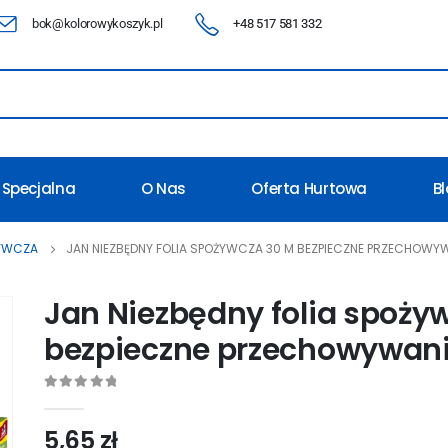
bok@kolorowykoszyk.pl
+48 517 581 332
 Specjalna
O Nas
Oferta Hurtowa
B
ŻYWCZA
JAN NIEZBĘDNY FOLIA SPOŻYWCZA 30 M BEZPIECZNE PRZECHOWY
Jan Niezbędny folia spoży
bezpieczne przechowywani
0
out of 5
5,65
zł