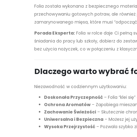
Folia została wykonana z bezpiecznego materia
przechowywaniu gotowych potraw, ale również p
zamarynowanego mięsa, które musi “odpocząć” 
Porada Eksperta:
Folia w rolce daje Ci pełną
śniadania do pracy lub szkoły, dobierz do zest
bez użycia nożyczek, co w połączeniu z klasycz
Dlaczego warto wybrać fo
Niezawodność w codziennym użytkowaniu:
Doskonała Przyczepność
– Folia “klei s
Ochrona Aromatów
– Zapobiega mieszani
Zachowanie Świeżości
– Skutecznie chro
Uniwersalna i Bezpieczna
– Możesz jej uż
Wysoka Przejrzystość
– Pozwala szybko z