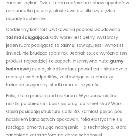
zamiast pękać. Dzięki temu możesz bez obaw upychać w
nim pudełka po pizzy, plastikowe butelki czy ciężkie
odpady kuchenne.
Codzienny komfort użytkowania podnosi wbudowana
taśma ściągająca
. Gdy worek jest pełny, wystarczy
jeden ruch: pociągasz za taśmę, zawiązujesz i wynosisz
śmieci, nie brudząc sobie rąk. Jednak to, co wyróżnia ten
produkt najbardziej, to zapach. Intensywna nuta
gumy
balonowej
działa jak odświeżacz powietrza – skutecznie
maskuje woń odpadków, zostawiając w kuchni czy
łazience przyjemny, słodki aromat czystości.
Folia, która pracuje pod ciężarem. Wyrzucasz ciężkie
resztki po obiedzie i boisz się drogi do śmietnika? Worki
Gosia posiadają strukturę siatki 3D. Zamiast pękać pod
naciskiem kanciastych opakowań, folia elastycznie się
rozciąga, amortyzując naprężenia. To technologia, która
zapobiega katastrofom na klatce schodowej.