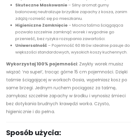
Skuteczne Maskowanie
– Silny aromat gumy
balonowej neutralizuje brzydkie zapachy z kosza, zanim
zdążą roznieść się po mieszkaniu.
Higieniczne Zamknięcie
– Mocna taśma ściągająca
pozwala szczelnie zamknąć worek i wygodnie go
przenieść, bez ryzyka rozsypania zawartości.
Uniwersalność
– Pojemność 60 litrów idealnie pasuje do
większości standardowych, wysokich koszy kuchennych.
Wykorzystaj 100% pojemności
: Zwykły worek musisz
wiązać ‘na supeł’, tracąc górne 15 cm pojemności. Dzięki
taśmie ściągającej w workach Gosia, wypełniasz kosz po
same brzegi. Jednym ruchem pociągasz za taśmę,
zamykasz szczelnie zapachy w środku i wynosisz śmieci
bez dotykania brudnych krawędzi worka. Czysto,
higienicznie i do pełna.
Sposób użycia: