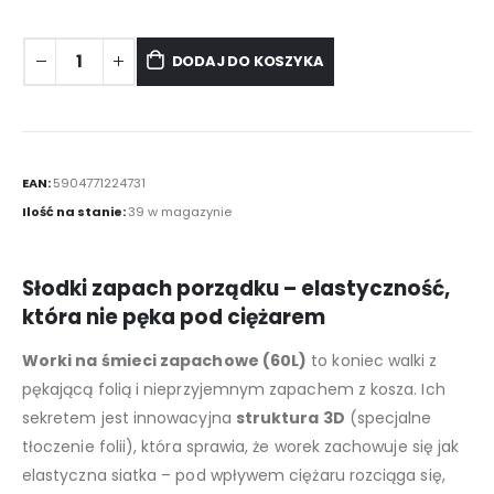
DODAJ DO KOSZYKA
EAN:
5904771224731
Ilość na stanie:
39 w magazynie
Słodki zapach porządku – elastyczność,
która nie pęka pod ciężarem
Worki na śmieci zapachowe (60L)
to koniec walki z
pękającą folią i nieprzyjemnym zapachem z kosza. Ich
sekretem jest innowacyjna
struktura 3D
(specjalne
tłoczenie folii), która sprawia, że worek zachowuje się jak
elastyczna siatka – pod wpływem ciężaru rozciąga się,