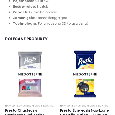
Pojemność:
60 litrów
Ilość w rolce:
8 sztuk
Zapach:
Guma balonowa
Zamknięcie:
Taśma ściągająca
Technologia:
Folia tłoczona 3D (elastyczna)
POLECANE PRODUKTY
NIEDOSTĘPNE
NIEDOSTĘPNE
NAWILŻANE CHUSTECZKI DO SPRZĄTANIA
,
ŚRODKI CZYSTOŚCI
NAWILŻANE CHUSTECZKI DO SPRZĄTANIA
,
ŚROD
Presto Chusteczki
Presto Ściereczki Nawilżane
Nawilżane Dual Action
Do Grilla Malina & Cytryna