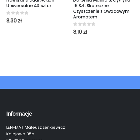
Uniwersalne 40 sztuk
16 Szt. Skuteczne
Czyszczenie z Owocowym
Aromatem
0
out of 5
8,30
zł
0
out of 5
8,10
zł
Informacje
LEN-MAT Mateusz Lenkiewicz
Kolejowa 35a