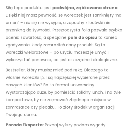
Siłą tego produktu jest
podwójna, ząbkowana struna
.
Dzięki niej masz pewność, że woreczek jest zamknięty “na
amen” – nic się nie wysypie, a zapachy z lodówki nie
przenikną do żywności. Przezroczysta folia pozwala szybko
ocenić zawartość, a specjalne
pole do opisu
to koniec
zgadywania, kiedy zamroziłeś dany produkt. Są to
woreczki wielorazowe – po użyciu możesz je umyć i
wykorzystać ponownie, co jest oszczędne i ekologiczne.
Bestseller, który musisz mieć pod ręką. Dlaczego to
właśnie woreczki 1,2 l są najczęściej wybierane przez
naszych klientów? Bo to format uniwersalny.
Wystarczająco duże, by pomieścić solidny lunch, i na tyle
kompaktowe, by nie zajmować zbędnego miejsca w
zamrażarce czy plecaku. To złoty środek w organizacji
Twojego domu.
Porada Eksperta:
Poznaj wyższy poziom wygody.