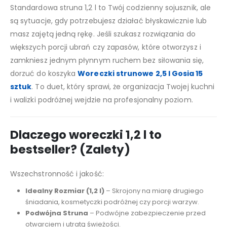
Standardowa struna 1,2 l to Twój codzienny sojusznik, ale
są sytuacje, gdy potrzebujesz działać błyskawicznie lub
masz zajętą jedną rękę. Jeśli szukasz rozwiązania do
większych porcji ubrań czy zapasów, które otworzysz i
zamkniesz jednym płynnym ruchem bez siłowania się,
dorzuć do koszyka
Woreczki strunowe 2,5 l Gosia 15
sztuk
. To duet, który sprawi, że organizacja Twojej kuchni
i walizki podróżnej wejdzie na profesjonalny poziom.
Dlaczego woreczki 1,2 l to
bestseller? (Zalety)
Wszechstronność i jakość:
Idealny Rozmiar (1,2 l)
– Skrojony na miarę drugiego
śniadania, kosmetyczki podróżnej czy porcji warzyw.
Podwójna Struna
– Podwójne zabezpieczenie przed
otwarciem i utratą świeżości.