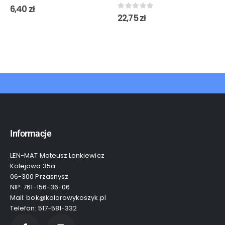
0
out of 5
6,40
zł
0
out of 5
22,75
zł
Informacje
LEN-MAT Mateusz Lenkiewicz
Kolejowa 35a
06-300 Przasnysz
NIP: 761-156-36-06
Mail: bok@kolorowykoszyk.pl
Telefon: 517-581-332