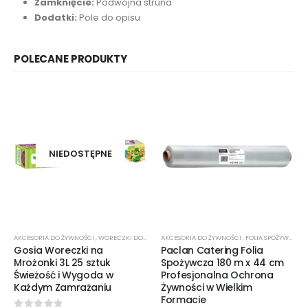
Zamknięcie:
Podwójna struna
Dodatki:
Pole do opisu
POLECANE PRODUKTY
NIEDOSTĘPNE
AKCESORIA DO ŻYWNOŚCI
,
WORECZKI DO MROŻENIA
AKCESORIA DO ŻYWNOŚCI
,
FOLIA SPOŻYWCZA
Gosia Woreczki na
Paclan Catering Folia
Mrożonki 3L 25 sztuk
Spożywcza 180 m x 44 cm
Świeżość i Wygoda w
Profesjonalna Ochrona
Każdym Zamrażaniu
Żywności w Wielkim
Formacie