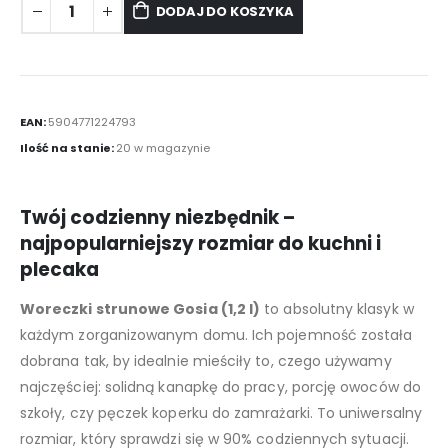
DODAJ DO KOSZYKA
EAN:
5904771224793
Ilość na stanie:
20 w magazynie
Twój codzienny niezbędnik –
najpopularniejszy rozmiar do kuchni i
plecaka
Woreczki strunowe Gosia (1,2 l)
to absolutny klasyk w
każdym zorganizowanym domu. Ich pojemność została
dobrana tak, by idealnie mieściły to, czego używamy
najczęściej: solidną kanapkę do pracy, porcję owoców do
szkoły, czy pęczek koperku do zamrażarki. To uniwersalny
rozmiar, który sprawdzi się w 90% codziennych sytuacji.