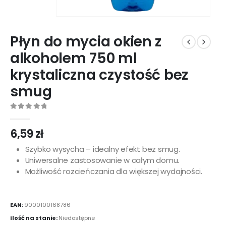
Płyn do mycia okien z
alkoholem 750 ml
krystaliczna czystość bez
smug
0
out of 5
6,59
zł
Szybko wysycha – idealny efekt bez smug.
Uniwersalne zastosowanie w całym domu.
Możliwość rozcieńczania dla większej wydajności.
EAN:
9000100168786
Ilość na stanie:
Niedostępne