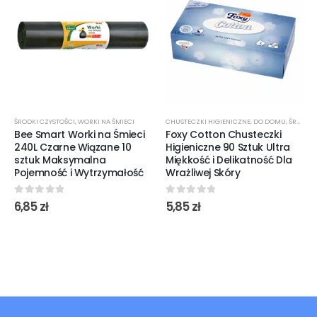
ŚRODKI CZYSTOŚCI
,
WORKI NA ŚMIECI
CHUSTECZKI HIGIENICZNE
,
DO DOMU
,
ŚRODKI CZYSTOŚCI
Bee Smart Worki na Śmieci
Foxy Cotton Chusteczki
240L Czarne Wiązane 10
Higieniczne 90 Sztuk Ultra
sztuk Maksymalna
Miękkość i Delikatność Dla
Pojemność i Wytrzymałość
Wrażliwej Skóry
0
out of 5
0
out of 5
6,85
zł
5,85
zł