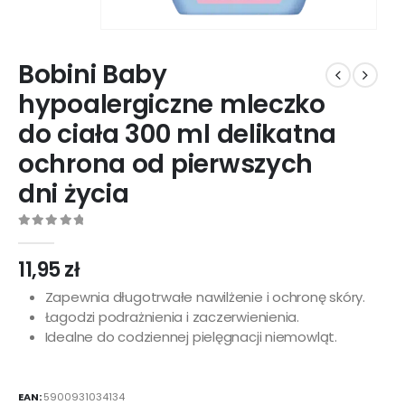
Bobini Baby
hypoalergiczne mleczko
do ciała 300 ml delikatna
ochrona od pierwszych
dni życia
0
out of 5
11,95
zł
Zapewnia długotrwałe nawilżenie i ochronę skóry.
Łagodzi podrażnienia i zaczerwienienia.
Idealne do codziennej pielęgnacji niemowląt.
EAN:
5900931034134