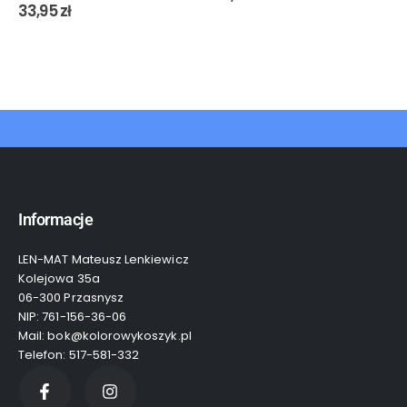
0
out of 5
33,95
zł
Informacje
LEN-MAT Mateusz Lenkiewicz
Kolejowa 35a
06-300 Przasnysz
NIP: 761-156-36-06
Mail: bok@kolorowykoszyk.pl
Telefon: 517-581-332