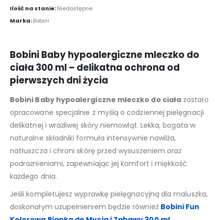
Ilość na stanie:
Niedostępne
Marka:
Bobini
Bobini Baby hypoalergiczne mleczko do
ciała 300 ml – delikatna ochrona od
pierwszych dni życia
Bobini Baby hypoalergiczne mleczko do ciała
zostało
opracowane specjalnie z myślą o codziennej pielęgnacji
delikatnej i wrażliwej skóry niemowląt. Lekka, bogata w
naturalne składniki formuła intensywnie nawilża,
natłuszcza i chroni skórę przed wysuszeniem oraz
podrażnieniami, zapewniając jej komfort i miękkość
każdego dnia.
Jeśli kompletujesz wyprawkę pielęgnacyjną dla maluszka,
doskonałym uzupełnieniem będzie również
Bobini Fun
Kolorowa Pianka do Mycia i Zabawy 300 ml
,