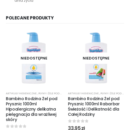
dnia życia
POLECANE PRODUKTY
NIEDOSTĘPNE
NIEDOSTĘPNE
ARTYKUŁY HIGIENICZNE
,
PŁYNY I ŻELE POD PRYSZNIC
ARTYKUŁY HIGIENICZNE
,
PRODUKTY DLA DZIECI
,
PŁYNY I ŻELE POD PRYSZNIC
Bambino Rodzina Żel pod
Bambino Rodzina Żel pod
Prysznic 1000ml
Prysznic 1000ml Rabarbar
Hipoalergiczny delikatna
Świeżość i Delikatność dla
pielęgnacja dla wrażliwej
Całej Rodziny
skóry
0
out of 5
33,95
zł