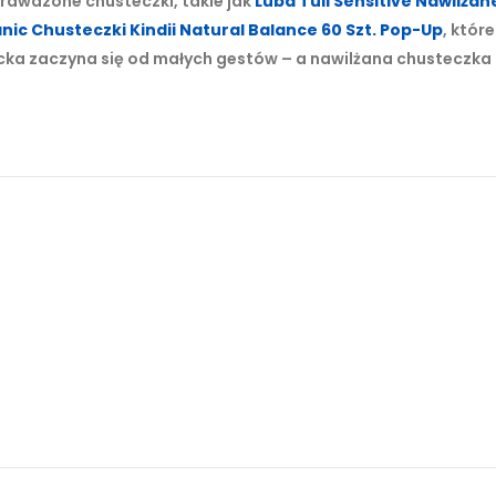
prawdzone chusteczki, takie jak
Luba Tuli Sensitive Nawilżan
nic Chusteczki Kindii Natural Balance 60 Szt. Pop-Up
, które
ecka zaczyna się od małych gestów – a nawilżana chusteczka