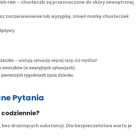
ich ran
– chusteczki są przeznaczone do skóry zewnętrznej.
ysz zaczerwienienie lub wysypkę, zmień markę chusteczek.
dpływy.
óżeczku
– uratują sytuację więcej razy, niż myślisz!
zy smoczków (w awaryjnych sytuacjach)
.
 pierwszych tygodniach życia dziecka
.
ane Pytania
 codziennie?
, bez drażniących substancji. Dla bezpieczeństwa warto je