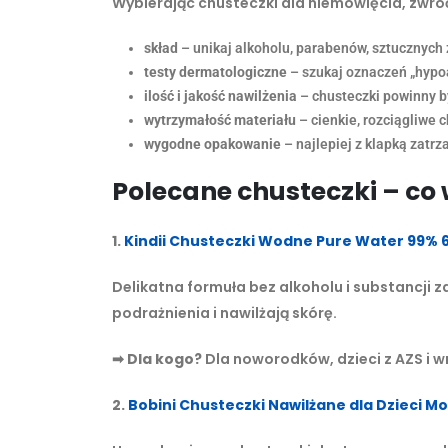
Wybierając chusteczki dla niemowlęcia, zwró
skład
– unikaj alkoholu, parabenów, sztucznych
testy dermatologiczne
– szukaj oznaczeń „hypoa
ilość i jakość nawilżenia
– chusteczki powinny b
wytrzymałość materiału
– cienkie, rozciągliwe c
wygodne opakowanie
– najlepiej z klapką zatr
Polecane chusteczki – co
1.
Kindii Chusteczki Wodne Pure Water 99% 
Delikatna formuła bez alkoholu i substancji 
podrażnienia i nawilżają skórę.
➡
Dla kogo?
Dla noworodków, dzieci z AZS i w
2.
Bobini Chusteczki Nawilżane dla Dzieci M