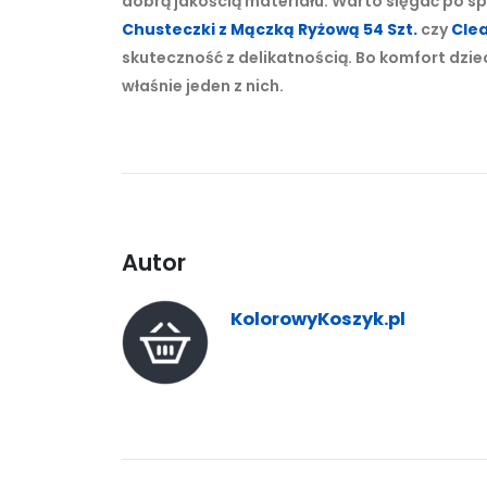
dobrą jakością materiału. Warto sięgać po s
Chusteczki z Mączką Ryżową 54 Szt.
czy
Clea
skuteczność z delikatnością. Bo komfort dzi
właśnie jeden z nich.
Autor
KolorowyKoszyk.pl