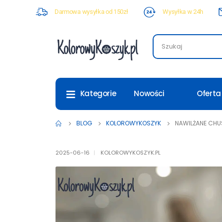
Darmowa wysyłka od 150zł
Wysyłka w 24h
Nowości
Oferta
Kategorie
BLOG
KOLOROWYKOSZYK
NAWILŻANE CHU
2025-06-16
KOLOROWYKOSZYK.PL