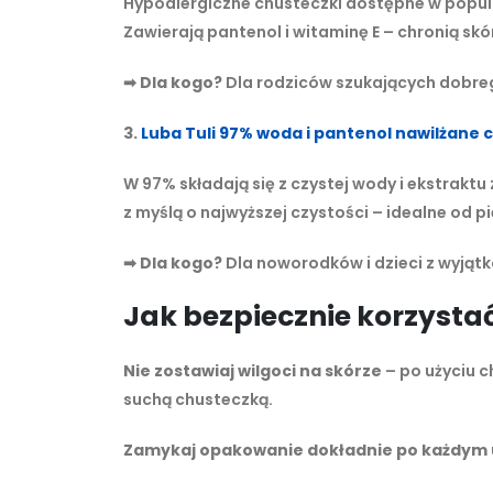
Hypoalergiczne chusteczki dostępne w popula
Zawierają pantenol i witaminę E – chronią skó
➡
Dla kogo?
Dla rodziców szukających dobreg
3.
Luba Tuli 97% woda i pantenol nawilżane c
W 97% składają się z czystej wody i ekstrak
z myślą o najwyższej czystości – idealne od p
➡
Dla kogo?
Dla noworodków i dzieci z wyją
Jak bezpiecznie korzysta
Nie zostawiaj wilgoci na skórze
– po użyciu ch
suchą chusteczką.
Zamykaj opakowanie dokładnie po każdym 