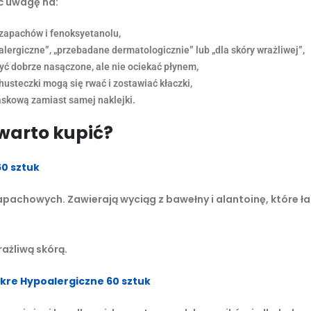
ć uwagę na:
 zapachów i fenoksyetanolu,
lergiczne”, „przebadane dermatologicznie” lub „dla skóry wrażliwej”,
yć dobrze nasączone, ale nie ociekać płynem,
husteczki mogą się rwać i zostawiać kłaczki,
zaskową zamiast samej naklejki.
 warto kupić?
60 sztuk
zapachowych. Zawierają wyciąg z bawełny i alantoinę, które 
rażliwą skórą.
okre Hypoalergiczne 60 sztuk