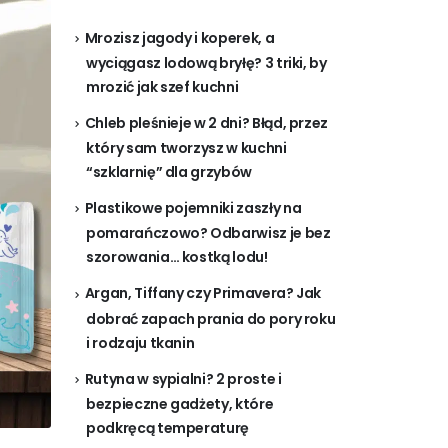
Mrozisz jagody i koperek, a
wyciągasz lodową bryłę? 3 triki, by
mrozić jak szef kuchni
Chleb pleśnieje w 2 dni? Błąd, przez
który sam tworzysz w kuchni
“szklarnię” dla grzybów
Plastikowe pojemniki zaszły na
pomarańczowo? Odbarwisz je bez
szorowania… kostką lodu!
Argan, Tiffany czy Primavera? Jak
dobrać zapach prania do pory roku
i rodzaju tkanin
Rutyna w sypialni? 2 proste i
bezpieczne gadżety, które
podkręcą temperaturę