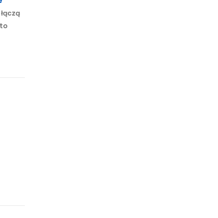
e
 łączą
 to