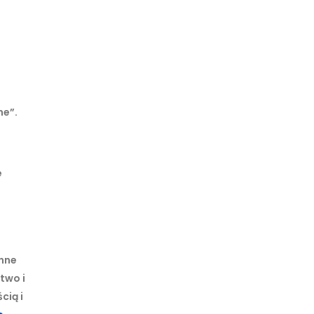
ne”.
e
enne
two i
cią i