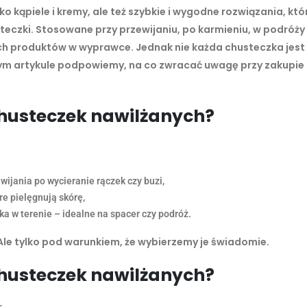
o kąpiele i kremy, ale też szybkie i wygodne rozwiązania, któ
steczki. Stosowane przy przewijaniu, po karmieniu, w podróży
ych produktów w wyprawce. Jednak nie każda chusteczka jest
tym artykule podpowiemy, na co zwracać uwagę przy zakupie i
husteczek nawilżanych?
wijania po wycieranie rączek czy buzi,
re pielęgnują skórę,
ka w terenie – idealne na spacer czy podróż.
Ale tylko pod warunkiem, że wybierzemy je świadomie.
husteczek nawilżanych?