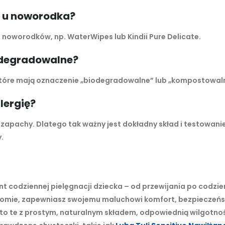
 u noworodka?
a noworodków, np. WaterWipes lub Kindii Pure Delicate.
odegradowalne?
 które mają oznaczenie „biodegradowalne” lub „kompostowal
lergię?
b zapachy. Dlatego tak ważny jest dokładny skład i testowani
.
t codziennej pielęgnacji dziecka – od przewijania po codzi
iadomie, zapewniasz swojemu maluchowi komfort, bezpieczeńs
 to te z prostym, naturalnym składem, odpowiednią wilgotnoś