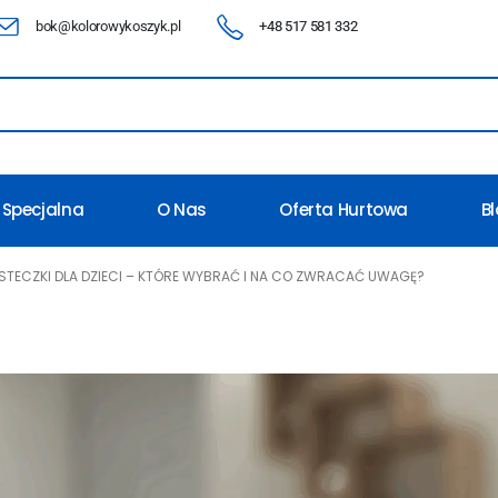
bok@kolorowykoszyk.pl
+48 517 581 332
 Specjalna
O Nas
Oferta Hurtowa
B
STECZKI DLA DZIECI – KTÓRE WYBRAĆ I NA CO ZWRACAĆ UWAGĘ?