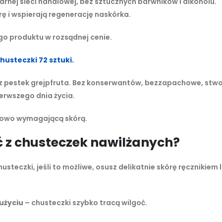
rnej sieci handlowej, bez sztucznych barwników i alkoholu.
rę i wspierają regenerację naskórka.
o produktu w rozsądnej cenie.
husteczki 72 sztuki.
tu z pestek grejpfruta. Bez konserwantów, bezzapachowe, stw
ierwszego dnia życia.
tkowo wymagającą skórą.
ć z chusteczek nawilżanych?
usteczki, jeśli to możliwe, osusz delikatnie skórę ręcznikiem 
użyciu
– chusteczki szybko tracą wilgoć.