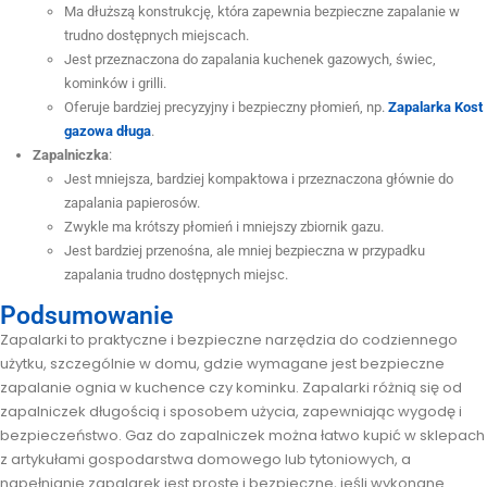
Ma dłuższą konstrukcję, która zapewnia bezpieczne zapalanie w
trudno dostępnych miejscach.
Jest przeznaczona do zapalania kuchenek gazowych, świec,
kominków i grilli.
Oferuje bardziej precyzyjny i bezpieczny płomień, np.
Zapalarka Kost
gazowa długa
.
Zapalniczka
:
Jest mniejsza, bardziej kompaktowa i przeznaczona głównie do
zapalania papierosów.
Zwykle ma krótszy płomień i mniejszy zbiornik gazu.
Jest bardziej przenośna, ale mniej bezpieczna w przypadku
zapalania trudno dostępnych miejsc.
Podsumowanie
Zapalarki to praktyczne i bezpieczne narzędzia do codziennego
użytku, szczególnie w domu, gdzie wymagane jest bezpieczne
zapalanie ognia w kuchence czy kominku. Zapalarki różnią się od
zapalniczek długością i sposobem użycia, zapewniając wygodę i
bezpieczeństwo. Gaz do zapalniczek można łatwo kupić w sklepach
z artykułami gospodarstwa domowego lub tytoniowych, a
napełnianie zapalarek jest proste i bezpieczne, jeśli wykonane