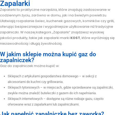
Zapalarki
Zapalarki to praktyczne narzędzia, które znajdują zastosowanie w
codziennym życiu, zarówno w domu, jak i na świeżym powietrzu.
Ułatwiają rozpalanie świec, kuchenek gazowych, kominków czy grilli,
oferując bezpieczniejsze i wygodniejsze użytkowanie niż tradycyjne
zapalniczki. W naszej kategorii „Zapalarki” znajdziesz wysokiej
jakości produkty, takie jak zapalarki marki
KOST
, które wyróżniają się
niezawodnością i długą żywotnością.
W jakim sklepie można kupić gaz do
zapalniczek?
Gaz do zapalniczek można kupić w:
Sklepach z artykułami gospodarstwa domowego – w sekcji z
akcesoriami do kuchni czy grillowania.
Sklepach tytoniowych – w miejscach, gdzie sprzedawane są zapalniczki,
zwykle można znaleźć buteleczki z gazem do ich napełniania.
Sklepach internetowych – dostępne są różne rodzaje gazu, często
oferowane wraz z zapalarkami lub zapalniczkami.
Jak napełnić zapalniczkę bez zaworka?