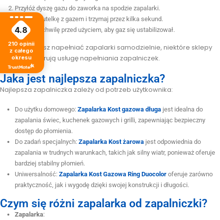
Przyłóż dyszę gazu do zaworka na spodzie zapalarki.
Naciśnij butelkę z gazem i trzymaj przez kilka sekund.
4.8
Poczekaj chwilę przed użyciem, aby gaz się ustabilizował.
210
opinii
Jeśli nie chcesz napełniać zapalarki samodzielnie, niektóre sklepy
z całego
tytoniowe oferują usługę napełniania zapalniczek.
okresu
Jaka jest najlepsza zapalniczka?
Najlepsza zapalniczka zależy od potrzeb użytkownika:
Do użytku domowego:
Zapalarka Kost gazowa długa
jest idealna do
zapalania świec, kuchenek gazowych i grilli, zapewniając bezpieczny
dostęp do płomienia.
Do zadań specjalnych:
Zapalarka Kost żarowa
jest odpowiednia do
zapalania w trudnych warunkach, takich jak silny wiatr, ponieważ oferuje
bardziej stabilny płomień.
Uniwersalność:
Zapalarka Kost Gazowa Ring Duocolor
oferuje zarówno
praktyczność, jak i wygodę dzięki swojej konstrukcji i długości.
Czym się różni zapalarka od zapalniczki?
Zapalarka
: