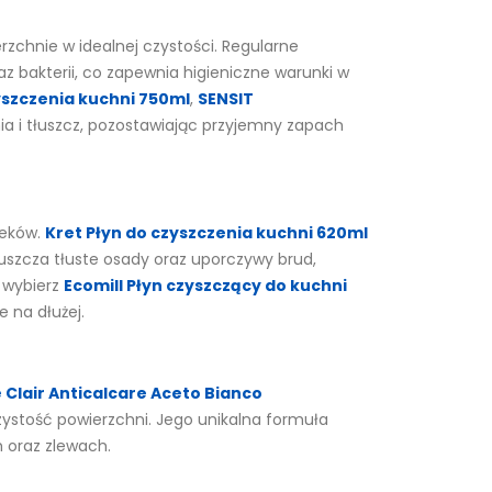
rzchnie w idealnej czystości. Regularne
 bakterii, co zapewnia higieniczne warunki w
yszczenia kuchni 750ml
,
SENSIT
a i tłuszcz, pozostawiając przyjemny zapach
ieków.
Kret Płyn do czyszczenia kuchni 620ml
puszcza tłuste osady oraz uporczywy brud,
, wybierz
Ecomill Płyn czyszczący do kuchni
 na dłużej.
Clair Anticalcare Aceto Bianco
ystość powierzchni. Jego unikalna formuła
 oraz zlewach.