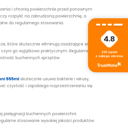
dzenia i chronią powierzchnie przed ponownym
rczy rozpylić na zabrudzoną powierzchnię, a
ealne do regularnego stosowania.
4.8
e, które skutecznie eliminują osadzające się
co czyni go wyjątkowo praktycznym. Regularne
210
opinii
z całego okresu
otność kuchennych sprzętów.
hni 555ml
skutecznie usuwa bakterie i wirusy,
ać czystość i zapobiega rozprzestrzenianiu się
nnej pielęgnacji kuchennych powierzchni.
Regularne stosowanie wysokiej jakości produktów