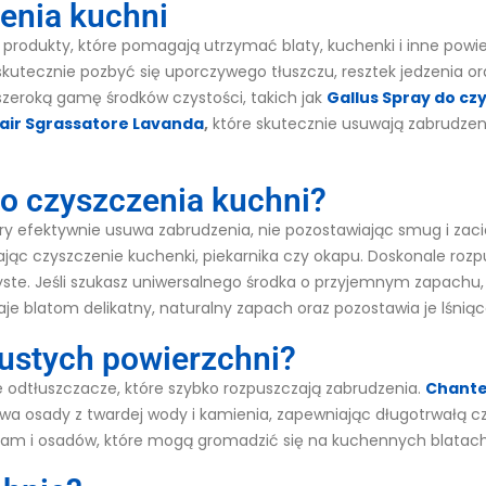
zenia kuchni
e produkty, które pomagają utrzymać blaty, kuchenki i inne powie
tecznie pozbyć się uporczywego tłuszczu, resztek jedzenia oraz
zeroką gamę środków czystości, takich jak
Gallus Spray do cz
air Sgrassatore Lavanda
,
które skutecznie usuwają zabrudzeni
 do czyszczenia kuchni?
tóry efektywnie usuwa zabrudzenia, nie pozostawiając smug i zac
ając czyszczenie kuchenki, piekarnika czy okapu. Doskonale roz
czyste. Jeśli szukasz uniwersalnego środka o przyjemnym zapachu
je blatom delikatny, naturalny zapach oraz pozostawia je lśniące
łustych powierzchni?
e odtłuszczacze, które szybko rozpuszczają zabrudzenia.
Chante 
wa osady z twardej wody i kamienia, zapewniając długotrwałą cz
lam i osadów, które mogą gromadzić się na kuchennych blatach