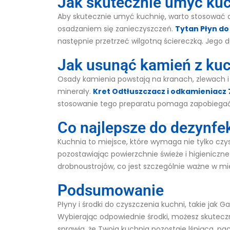
Jak skutecznie umyć ku
Aby skutecznie umyć kuchnię, warto stosować 
osadzaniem się zanieczyszczeń.
Tytan Płyn do
następnie przetrzeć wilgotną ściereczką. Jego 
Jak usunąć kamień z ku
Osady kamienia powstają na kranach, zlewach i 
minerały.
Kret Odtłuszczacz i odkamieniacz
stosowanie tego preparatu pomaga zapobiega
Co najlepsze do dezynfek
Kuchnia to miejsce, które wymaga nie tylko czys
pozostawiając powierzchnie świeże i higieniczn
drobnoustrojów, co jest szczególnie ważne w miej
Podsumowanie
Płyny i środki do czyszczenia kuchni, takie jak 
Wybierając odpowiednie środki, możesz skuteczni
sprawia, że Twoja kuchnia pozostaje lśniąca, pac