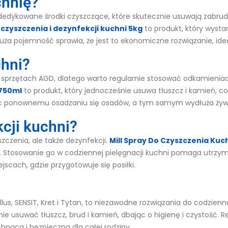
chnię?
dedykowane środki czyszczące, które skutecznie usuwają zabru
 czyszczenia i dezynfekcji kuchni 5kg
to produkt, który wysta
duża pojemność sprawia, że jest to ekonomiczne rozwiązanie, id
chni?
sprzętach AGD, dlatego warto regularnie stosować odkamieniacz
 750ml
to produkt, który jednocześnie usuwa tłuszcz i kamień, 
ć ponownemu osadzaniu się osadów, a tym samym wydłuża żyw
cji kuchni?
zczenia, ale także dezynfekcji.
Mill Spray Do Czyszczenia Kuc
e. Stosowanie go w codziennej pielęgnacji kuchni pomaga utrzym
scach, gdzie przygotowuje się posiłki.
Gallus, SENSIT, Kret i Tytan, to niezawodne rozwiązania do codzie
e usuwać tłuszcz, brud i kamień, dbając o higienę i czystość. 
hnąca i bezpieczna dla całej rodziny.