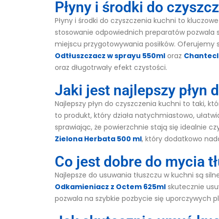
Płyny i środki do czyszc
Płyny i środki do czyszczenia kuchni to kluczow
stosowanie odpowiednich preparatów pozwala sku
miejscu przygotowywania posiłków. Oferujemy s
Odtłuszczacz w sprayu 550ml
oraz
Chantecl
oraz długotrwały efekt czystości.
Jaki jest najlepszy płyn
Najlepszy płyn do czyszczenia kuchni to taki, k
to produkt, który działa natychmiastowo, ułatwi
sprawiając, że powierzchnie stają się idealnie 
Zielona Herbata 500 ml
, który dodatkowo nada
Co jest dobre do mycia t
Najlepsze do usuwania tłuszczu w kuchni są siln
Odkamieniacz z Octem 625ml
skutecznie usu
pozwala na szybkie pozbycie się uporczywych p