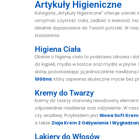
Artykuły Higieniczne
Kategoria „Artykuły Higieniczne” oferuje szerok
utrzymać czystość ciała, zadbać o świeżość twar
idealnie dopasowane do Twoich potrzeb. W nas
stosowania.
Higiena Ciała
Dbanie o higienę ciała to podstawa zdrowia i d
do kąpieli, mydła w kostce oraz mydła w płynie. D
skórę, pozostawiając ją jednocześnie nawilżoną
1000ml
, który zapewnia skuteczne mycie bez pr
Kremy do Twarzy
Kremy do twarzy stanowią nieodzowny element co
odpowiednie nawilżenie oraz odżywienie. W nasze
czy wrażliwej. Przykładem jest
Nivea Soft Krem 
a także
Ziaja Krem 2 Odżywianie i Wygładzan
Lakiery do Włosów