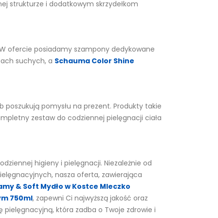
katnej strukturze i dodatkowym skrzydełkom
du. W ofercie posiadamy szampony dedykowane
osach suchych, a
Schauma Color Shine
 poszukują pomysłu na prezent. Produkty takie
ompletny zestaw do codziennej pielęgnacji ciała
ziennej higieny i pielęgnacji. Niezależnie od
ielęgnacyjnych, nasza oferta, zawierająca
amy & Soft Mydło w Kostce Mleczko
wym 750ml
, zapewni Ci najwyższą jakość oraz
 pielęgnacyjną, która zadba o Twoje zdrowie i