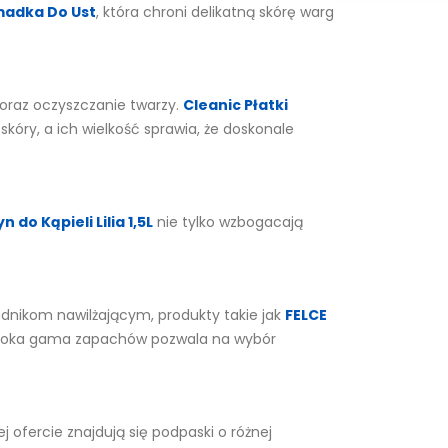
madka Do Ust
, która chroni delikatną skórę warg
 oraz oczyszczanie twarzy.
Cleanic Płatki
kóry, a ich wielkość sprawia, że doskonale
n do Kąpieli Lilia 1,5L
nie tylko wzbogacają
adnikom nawilżającym, produkty takie jak
FELCE
szeroka gama zapachów pozwala na wybór
ofercie znajdują się podpaski o różnej