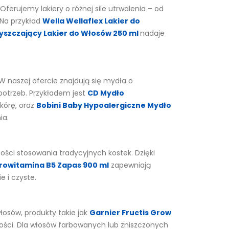
ferujemy lakiery o różnej sile utrwalenia – od
 Na przykład
Wella Wellaflex Lakier do
yszczający Lakier do Włosów 250 ml
nadaje
W naszej ofercie znajdują się mydła o
potrzeb. Przykładem jest
CD Mydło
skórę, oraz
Bobini Baby Hypoalergiczne Mydło
ia.
ości stosowania tradycyjnych kostek. Dzięki
Prowitamina B5 Zapas 900 ml
zapewniają
 i czyste.
osów, produkty takie jak
Garnier Fructis Grow
wości. Dla włosów farbowanych lub zniszczonych