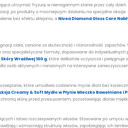
lająca utrzymać fryzurę w nienagannym stanie przez cały dzień. O
zacji, po produkty o mocniejszym działaniu na specjalne okazje.
lenie bez efektu sklejania, a
Nivea Diamond Gloss Care Nabł
ęgnacji ciała, cenione za skuteczność i różnorodność zapachów. 
h oraz specjalistyczne formuły, dopasowane do indywidualnych 
Skóry Wrażliwej 100 g
, które delikatnie oczyszcza i pielęgnuje 
e dla osób aktywnych i narażonych na intensywne zanieczyszczen
rozwiązanie, które umożliwia codzienne mycie dłoni bez konieczn
uksja Creamy & Soft Mydło w Płynie Mleczko Bawełniane i 
chronią skórę przed przesuszeniem, pozostawiając dłonie miękkie
iących i łatwo rozczesywanych włosów. Stosowane po umyciu wł
awilżają i wzmacniają strukturę włosów, zapobiegając ich łamli