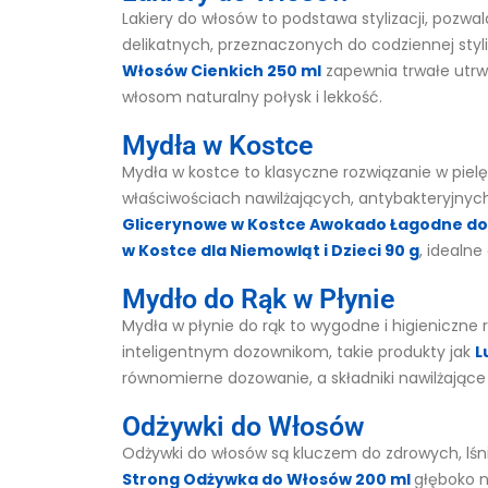
Lakiery do włosów to podstawa stylizacji, pozwa
delikatnych, przeznaczonych do codziennej styli
Włosów Cienkich 250 ml
zapewnia trwałe utrwa
włosom naturalny połysk i lekkość.
Mydła w Kostce
Mydła w kostce to klasyczne rozwiązanie w piel
właściwościach nawilżających, antybakteryjnyc
Glicerynowe w Kostce Awokado Łagodne do 
w Kostce dla Niemowląt i Dzieci 90 g
, idealn
Mydło do Rąk w Płynie
Mydła w płynie do rąk to wygodne i higieniczne 
inteligentnym dozownikom, takie produkty jak
L
równomierne dozowanie, a składniki nawilżające 
Odżywki do Włosów
Odżywki do włosów są kluczem do zdrowych, lśn
Strong Odżywka do Włosów 200 ml
głęboko n