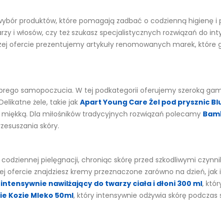
i wybór produktów, które pomagają zadbać o codzienną higienę i 
zy i włosów, czy też szukasz specjalistycznych rozwiązań do inty
zej ofercie prezentujemy artykuły renomowanych marek, które 
obrego samopoczucia. W tej podkategorii oferujemy szeroką gamę
elikatne żele, takie jak
Apart Young Care Żel pod prysznic B
 i miękką. Dla miłośników tradycyjnych rozwiązań polecamy
Bamb
zesuszania skóry.
dziennej pielęgnacji, chroniąc skórę przed szkodliwymi czynni
j ofercie znajdziesz kremy przeznaczone zarówno na dzień, jak i 
intensywnie nawilżający do twarzy ciała i dłoni 300 ml
, któ
ie Kozie Mleko 50ml
, który intensywnie odżywia skórę podczas 