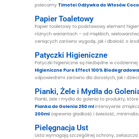
polecamy
Timotei Odżywka do Włosów Coco
Papier Toaletowy
Papier toaletowy to podstawowy element higieny
różnych wariantach – od miękkich, wielowarstwo
ceniących zarówno wygodę, jak i dbałość o środ
Patyczki Higieniczne
Patyczki higieniczne są niezbędne w codziennej 
Higieniczne Pure Effect 100% Biodegradowa
odpowiednimi zarówno dla dorosłych, jak i dzieci
Pianki, Żele i Mydła do Goleni
Pianki, żele i mydła do golenia to produkty, kt
Pianka do Golenia 250 ml
intensywnie zmiękcz
200ml
zapewnia gładkość i świeżość, minimalizu
Pielęgnacja Ust
Usta wymagają szczególnej ochrony, zwłaszcza 