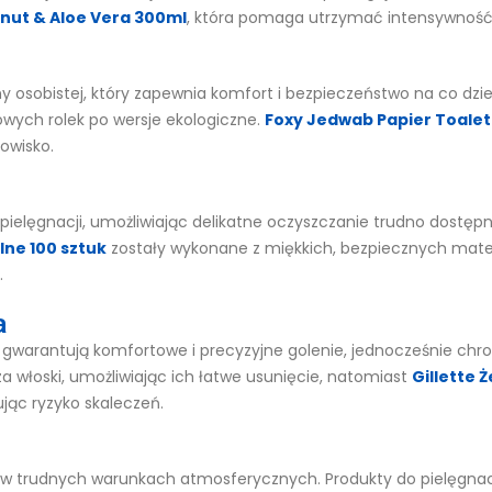
nut & Aloe Vera 300ml
, która pomaga utrzymać intensywność k
 osobistej, który zapewnia komfort i bezpieczeństwo na co dzie
wych rolek po wersje ekologiczne.
Foxy Jedwab Papier Toalet
owisko.
pielęgnacji, umożliwiając delikatne oczyszczanie trudno dostępn
lne 100 sztuk
zostały wykonane z miękkich, bezpiecznych materia
.
a
óre gwarantują komfortowe i precyzyjne golenie, jednocześnie chr
a włoski, umożliwiając ich łatwe usunięcie, natomiast
Gillette 
jąc ryzyko skaleczeń.
w trudnych warunkach atmosferycznych. Produkty do pielęgnacji