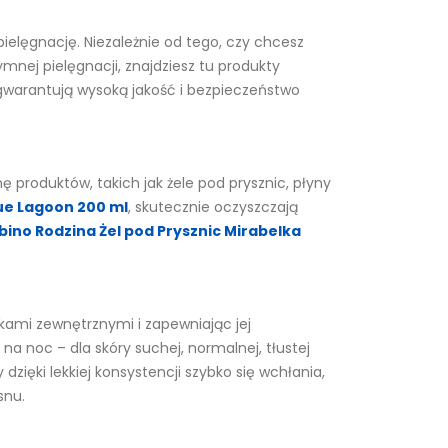
pielęgnację. Niezależnie od tego, czy chcesz
mnej pielęgnacji, znajdziesz tu produkty
gwarantują wysoką jakość i bezpieczeństwo
 produktów, takich jak żele pod prysznic, płyny
lue Lagoon 200 ml
, skutecznie oczyszczają
ino Rodzina Żel pod Prysznic Mirabelka
kami zewnętrznymi i zapewniając jej
na noc – dla skóry suchej, normalnej, tłustej
ry dzięki lekkiej konsystencji szybko się wchłania,
snu.