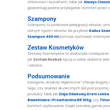
chłonności i kształtach, takie jak
Always Classi
gwarantują pewne przyleganie i komfort przez c
Szampony
Szampony to podstawa pielęgnacji włosów, umo
różnym typom włosów. Na przykład
Gallus Sz
Szampon 400 ml
pomoże zachować intensywnoś
Zestaw Kosmetyków
Zestawy kosmetyków to doskonałe rozwiązanie d
jak
Zestaw Reebok
łączą w sobie ulubione żele
i włosów.
Podsumowanie
Kategoria „Artykuły Higieniczne” oferuje bogaty 
tego, czy szukasz skutecznych żeli pod pryszni
produkty takie jak
Ziaja Oliwkowy Krem Lekka
Bawełniane i Prowitamina B5 100g
, czy
Timot
komfort użytkowania. Dzięki szerokiej gamie pr