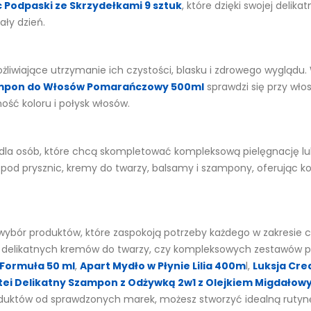
c Podpaski ze Skrzydełkami 9 sztuk
, które dzięki swojej deli
ały dzień.
żliwiające utrzymanie ich czystości, blasku i zdrowego wyglą
ampon do Włosów Pomarańczowy 500ml
sprawdzi się przy wł
ć koloru i połysk włosów.
la osób, które chcą skompletować kompleksową pielęgnację lub
 pod prysznic, kremy do twarzy, balsamy i szampony, oferując k
wybór produktów, które zaspokoją potrzeby każdego w zakresie cod
c, delikatnych kremów do twarzy, czy kompleksowych zestawów p
 Formuła 50 ml
,
Apart Mydło w Płynie Lilia 400m
l,
Luksja Cre
ei Delikatny Szampon z Odżywką 2w1 z Olejkiem Migdało
oduktów od sprawdzonych marek, możesz stworzyć idealną rutynę