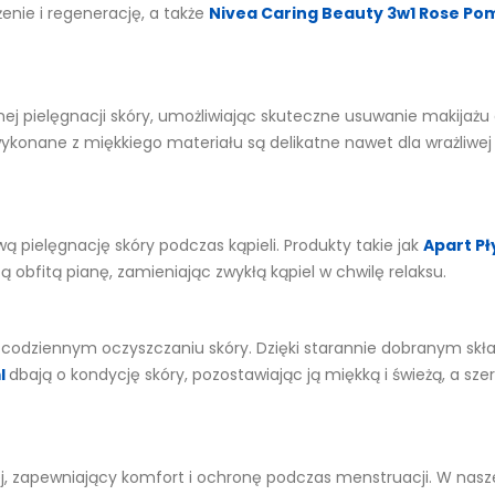
enie i regenerację, a także
Nivea Caring Beauty 3w1 Rose Po
ej pielęgnacji skóry, umożliwiając skuteczne usuwanie makijażu
ykonane z miękkiego materiału są delikatne nawet dla wrażliwej s
wą pielęgnację skóry podczas kąpieli. Produkty takie jak
Apart Pły
bfitą pianę, zamieniając zwykłą kąpiel w chwilę relaksu.
 o codziennym oczyszczaniu skóry. Dzięki starannie dobranym skł
l
dbają o kondycję skóry, pozostawiając ją miękką i świeżą, a 
, zapewniający komfort i ochronę podczas menstruacji. W naszej 